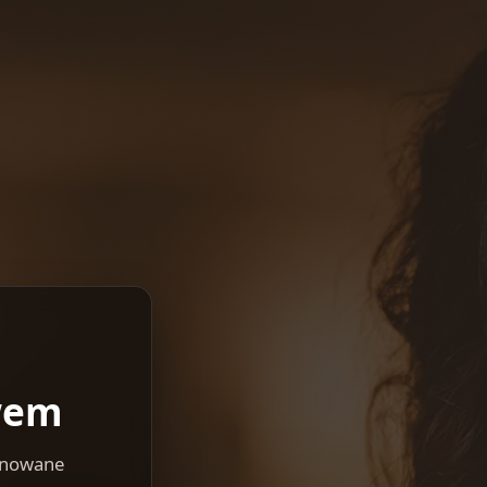
wem
lanowane