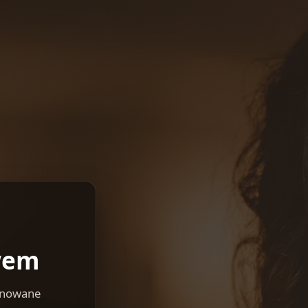
wem
lanowane