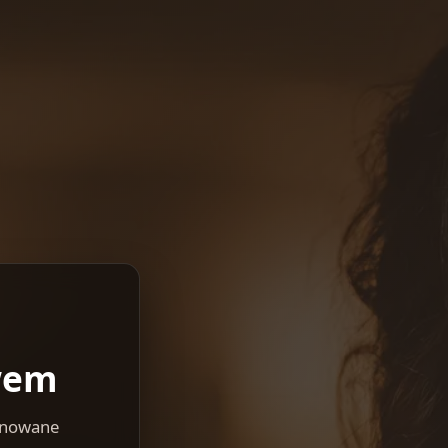
wem
lanowane