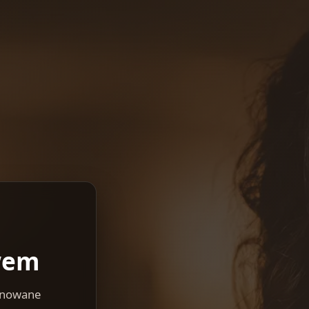
wem
lanowane