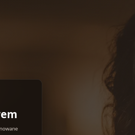
wem
lanowane